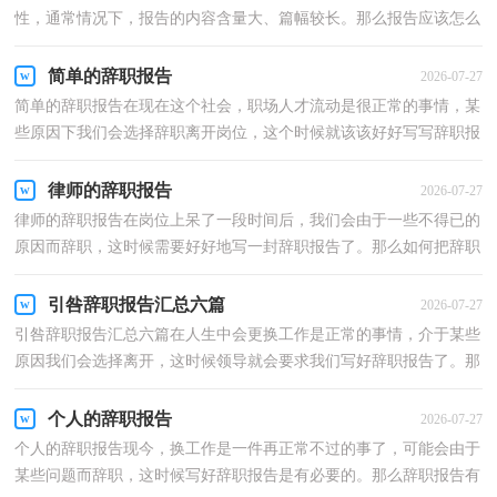
性，通常情况下，报告的内容含量大、篇幅较长。那么报告应该怎么
写才合适呢？下面是小编为大家收集的教导主任辞职报...
简单的辞职报告
2026-07-27
简单的辞职报告在现在这个社会，职场人才流动是很正常的事情，某
些原因下我们会选择辞职离开岗位，这个时候就该该好好写写辞职报
告了。那么，辞职报告到底怎么写呢？下面是小编精心整...
律师的辞职报告
2026-07-27
律师的辞职报告在岗位上呆了一段时间后，我们会由于一些不得已的
原因而辞职，这时候需要好好地写一封辞职报告了。那么如何把辞职
报告做到规范、合理呢？下面是小编精心整理的律师...
引咎辞职报告汇总六篇
2026-07-27
引咎辞职报告汇总六篇在人生中会更换工作是正常的事情，介于某些
原因我们会选择离开，这时候领导就会要求我们写好辞职报告了。那
么辞职报告应该包括什么内容呢？下面是小编为大家...
个人的辞职报告
2026-07-27
个人的辞职报告现今，换工作是一件再正常不过的事了，可能会由于
某些问题而辞职，这时候写好辞职报告是有必要的。那么辞职报告有