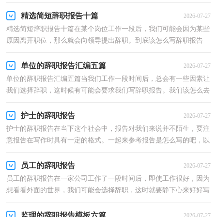
什么格式呢？下面是小编为大家整理的个人的辞职报告...
精选简短辞职报告十篇
2026-07-27
精选简短辞职报告十篇在某个岗位工作一段后，我们可能会因为某些
原因离开职位，那么就会向领导提出辞职。到底该怎么写辞职报告
呢？下面是小编整理的简短辞职报告10篇，仅供参考，希望...
单位的辞职报告汇编五篇
2026-07-27
单位的辞职报告汇编五篇当我们工作一段时间后，总会有一些因素让
我们选择辞职，这时候有可能会要求我们写辞职报告。我们该怎么去
写辞职报告呢？以下是小编收集整理的单位的辞职报...
护士的辞职报告
2026-07-27
护士的辞职报告在当下这个社会中，报告对我们来说并不陌生，要注
意报告在写作时具有一定的格式。一起来参考报告是怎么写的吧，以
下是小编精心整理的护士的辞职报告，仅供参考，大家一...
员工的辞职报告
2026-07-27
员工的辞职报告在一家公司工作了一段时间后，即使工作很好，因为
想看看外面的世界，我们可能会选择辞职，这时就要静下心来好好写
写辞职报告了。辞职报告应该包括什么内容?下面是小...
监理的辞职报告模板六篇
2026-07-27