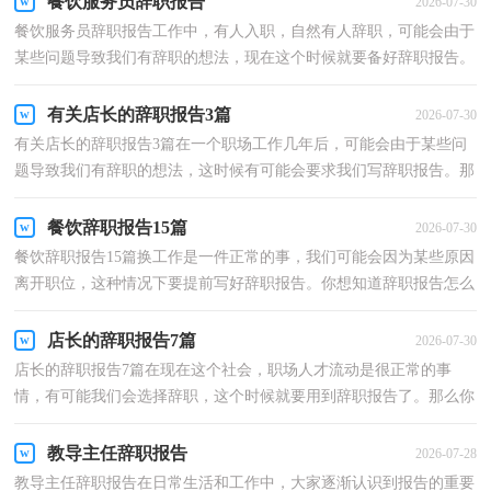
餐饮服务员辞职报告
2026-07-30
餐饮服务员辞职报告工作中，有人入职，自然有人辞职，可能会由于
某些问题导致我们有辞职的想法，现在这个时候就要备好辞职报告。
可是怎样写出合乎规范的辞职报告呢？以下是小编为大家...
有关店长的辞职报告3篇
2026-07-30
有关店长的辞职报告3篇在一个职场工作几年后，可能会由于某些问
题导致我们有辞职的想法，这时候有可能会要求我们写辞职报告。那
么你真的会写辞职报告吗？下面是小编整理的店长的...
餐饮辞职报告15篇
2026-07-30
餐饮辞职报告15篇换工作是一件正常的事，我们可能会因为某些原因
离开职位，这种情况下要提前写好辞职报告。你想知道辞职报告怎么
写吗？下面是小编为大家整理的餐饮辞职报告，欢迎阅...
店长的辞职报告7篇
2026-07-30
店长的辞职报告7篇在现在这个社会，职场人才流动是很正常的事
情，有可能我们会选择辞职，这个时候就要用到辞职报告了。那么你
会写辞职报告吗？以下是小编收集整理的店长的辞职报告7...
教导主任辞职报告
2026-07-28
教导主任辞职报告在日常生活和工作中，大家逐渐认识到报告的重要