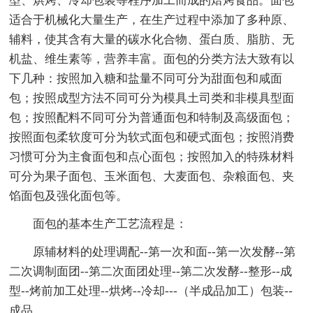
型、烘烤、冷却包装等程序加工而成的焙烤食品。面包
适合于机械化大量生产，在生产过程中添加了多种原、
辅料，使其含有大量的碳水化合物、蛋白质、脂肪、无
机盐、维生素等，营养丰富。面包的分类方法大致有以
下几种：按照加入糖和盐量不同可分为甜面包和咸面
包；按照成型方法不同可分为模具土司类和非模具型面
包；按照配料不同可分为普通面包和特制及高级面包；
按照面包柔软度可分为软式面包和硬式面包；按照消费
习惯可分为主食面包和点心面包；按照加入的特殊材料
可分为果子面包、玉米面包、大麦面包、杂粮面包、夹
馅面包及强化面包等。
面包的基本生产工艺流程是：
原辅材料的处理调配--第一次和面--第一次发酵--第
二次调制面团--第二次面团处理--第二次发酵--整形--成
型--烤前加工处理--烘烤--冷却---（半成品加工）包装--
成品。