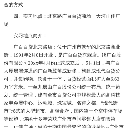
合的方式
四、实习地点：北京路广百百货商场、天河正佳广
场
实习地点简介：
广百百货北京路店：位于广州市繁华的北京路商业
街，1991年2月8日开业，是广百百货旗舰店。继广百股
份有限公司20xx年4月份正式成立后， 5月1日，与广百
大厦层层连通的广百新翼落成新张，构建成现代百货公
司，并集购物、饮食于一体，百货经营面积扩大至6.63
万平方米。一至九层由广百股份公司统一布局、统一策
划、统一管理，建有全市百货公司中规模最大的高科技
家电会展中心、运动城、珠宝城、名鞋之都、“现代街
市”形式的大型超市、高档食府，国内第一个空中停车场
等设施，连续十多年荣获广州市单间零售大店销售第
一。正佳广场：坐落于南中国最繁华的商业圣地--广州市