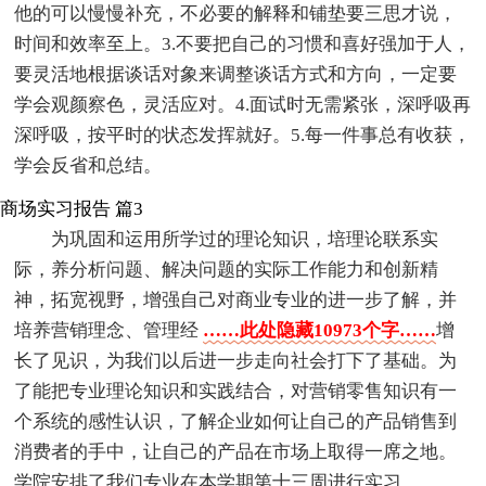
他的可以慢慢补充，不必要的解释和铺垫要三思才说，
时间和效率至上。3.不要把自己的习惯和喜好强加于人，
要灵活地根据谈话对象来调整谈话方式和方向，一定要
学会观颜察色，灵活应对。4.面试时无需紧张，深呼吸再
深呼吸，按平时的状态发挥就好。5.每一件事总有收获，
学会反省和总结。
商场实习报告 篇3
为巩固和运用所学过的理论知识，培理论联系实
际，养分析问题、解决问题的实际工作能力和创新精
神，拓宽视野，增强自己对商业专业的进一步了解，并
培养营销理念、管理经
……此处隐藏10973个字……
增
长了见识，为我们以后进一步走向社会打下了基础。为
了能把专业理论知识和实践结合，对营销零售知识有一
个系统的感性认识，了解企业如何让自己的产品销售到
消费者的手中，让自己的产品在市场上取得一席之地。
学院安排了我们专业在本学期第十三周进行实习。