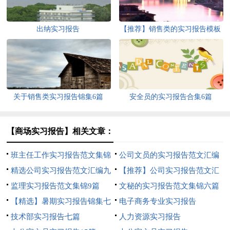
出纳实习报告
【推荐】销售类的实习报告模板
锦集6篇
关于销售类实习报告锦集6篇
安全员的实习报告合集6篇
【商场实习报告】相关文章：
班主任工作实习报告范文集锦
公司文员的实习报告范文汇编
7篇
精选公司实习报告范文汇编九
5篇
【推荐】公司实习报告范文汇
篇
监理实习报告范文集锦9篇
编六篇
文秘的实习报告范文集锦六篇
【精选】暑期实习报告锦集七
电子商务专业实习报告
篇
技术部实习报告七篇
人力资源实习报告