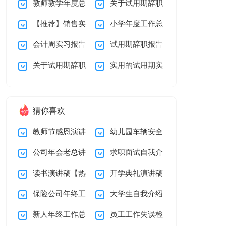
教师教学年度总
关于试用期辞职
度工作总结
报告模板锦集5篇
【推荐】销售实
小学年度工作总
结
报告模板锦集八篇
会计周实习报告
试用期辞职报告
习报告三篇
结
关于试用期辞职
实用的试用期实
合集九篇
模板锦集10篇
报告锦集8篇
习报告4篇
猜你喜欢
教师节感恩演讲
幼儿园车辆安全
公司年会老总讲
求职面试自我介
稿(15篇)
责任书
读书演讲稿【热
开学典礼演讲稿
话稿
绍(集合15篇)
保险公司年终工
大学生自我介绍
门】
集合15篇
新人年终工作总
员工工作失误检
作总结
15篇