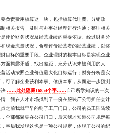
主要负责费用核算这一块，包括核算代理费、分销政
编制相关报告；及时与办事处经理进行沟通；整理相关
析是评价财务状况及经营业绩的重要依据。经过财务分
事和现金流量状况，合理评价经营者的经营业绩，以奖
理财目标的重要手段。企业理财的根本目标是实现企业
各方面揭露矛盾，找出差距，充分认识未被利用的人
经营活动按照企业价值最大化目标运行；财务分析是实
析，可了解企业获利本事、偿债本事，从而进一步预测
资决
……此处隐藏16854个字……
自己所学知识的一次
心情，我在人才市场找到了一份在服装厂公司担任会计
八点之前我就早早的到了工厂门口，公司的员工陆陆续
上，全部都聚集在公司门口，后来我才知道公司规定每
应，事后我发现这也是一项公司规定，体现了公司的纪