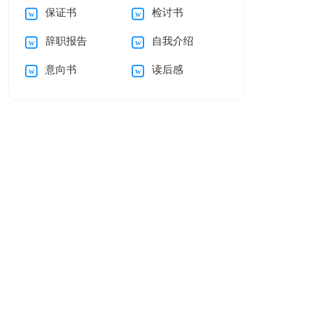
保证书
检讨书
结
讨书(15篇)
辞职报告
自我介绍
意向书
读后感