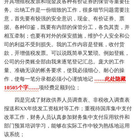
开具增殖税发票和现金及各种有价证券的保管等重要任
务。出纳工作是一份细致的工作，很多细节问题需要注
意，首先要有较强的安全意识，现金、有价证券、票
据、各种印鉴，既要有内部的保管分工，各负其责，并
相互牵制；也要有对外的保安措施，维护个人安全和公
司的利益不受到损失。我的工作内容是登账，收付货
款，开增值税发票。可以说既简单又繁琐。例如登账，
公司的分类账全部由我来逐笔登记汇总。庞大的工作
量、准确无误的帐务要求，使我必须细心、耐心的操
作，使每一笔分录都必须小心谨慎地记
……此处隐藏
10505个字……
项经费足额到位；
四是完成了财政供养人员调查表、非税收入调查表
报送和XX年统发工资核对等工作；重视待国库集中支付
改革工作，财务人员认真参加财务集中支付应用软件和
部门预算培训学习，能够在实际工作中较为熟练地运用
该系统；