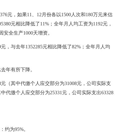
3376元，如果11、12月份各以1500人次和180万元来估
05380元相比降低了11%；全年月人均工资为1192元，
因安全生产1000天增资。
9元，与去年1352285元相比降低了82%；全年月人均
比去年有所下降。
28元（其中代缴个人应交部分为31008元，公司实际支
其中代缴个人应交部分为25331元，公司实际支出63328
。
：约为95%。