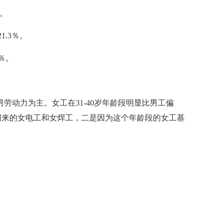
％。
1.3％。
1％。
男劳动力为主。女工在31-40岁年龄段明显比男工偏
回来的女电工和女焊工，二是因为这个年龄段的女工基