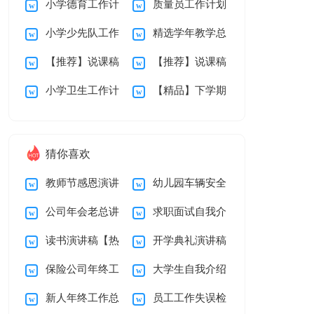
小学德育工作计
质量员工作计划
初中集锦四篇
说课稿三篇
小学少先队工作
精选学年教学总
划
【推荐】说课稿
【推荐】说课稿
计划
结范文汇总6篇
小学卫生工作计
【精品】下学期
范文集锦7篇
4篇
划
教学总结10篇
猜你喜欢
教师节感恩演讲
幼儿园车辆安全
公司年会老总讲
求职面试自我介
稿(15篇)
责任书
读书演讲稿【热
开学典礼演讲稿
话稿
绍(集合15篇)
保险公司年终工
大学生自我介绍
门】
集合15篇
新人年终工作总
员工工作失误检
作总结
15篇