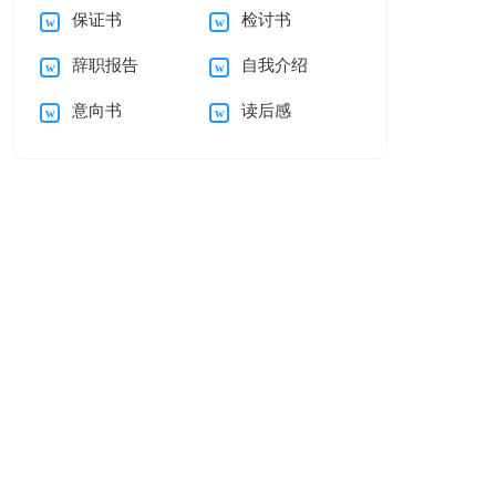
保证书
检讨书
结
讨书(15篇)
辞职报告
自我介绍
意向书
读后感