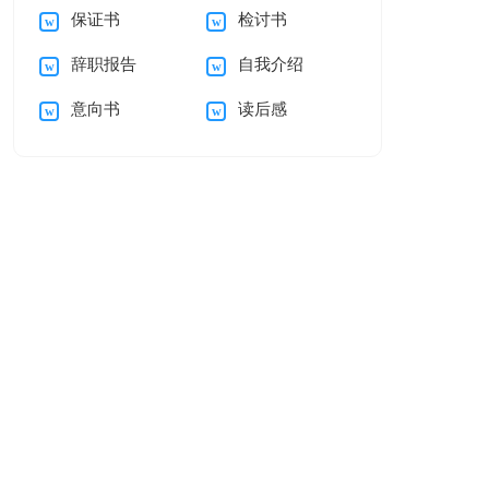
保证书
检讨书
结
讨书(15篇)
辞职报告
自我介绍
意向书
读后感