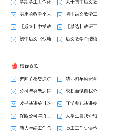
学期学生工作计
关于初中语文教
作计划范文五篇
作总结模板汇编10
实用的教学个人
初中语文教学工
划模板合集6篇
学工作总结6篇
篇
【必备】中学教
【精选】教研工
工作总结8篇
作总结
初中语文《钱塘
语文教学总结模
研组工作计划三篇
作计划合集九篇
湖春行》教学设计
板合集五篇
猜你喜欢
教师节感恩演讲
幼儿园车辆安全
公司年会老总讲
求职面试自我介
稿(15篇)
责任书
读书演讲稿【热
开学典礼演讲稿
话稿
绍(集合15篇)
保险公司年终工
大学生自我介绍
门】
集合15篇
新人年终工作总
员工工作失误检
作总结
15篇