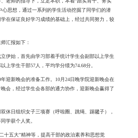
导、老师的指导下，立足本职，本着“踏实肯干、务实
的中心思想，通过一系列的学生活动挖掘了同学们的潜
同学在保证良好学习成绩的基础上，经过共同努力，较
老师汇报如下：
成立伊始，首先由学习部着手统计学生会副部以上学生
上学生干部57人，平均学分绩为74.68分。
年迎新晚会的准备工作。10月24日晚学院迎新晚会在
看晚会，经过学生会各部的通力协作，迎新晚会赢得了
）
利用双休日组织女子三项赛（呼啦圈、跳绳、踢毽子），
等同学获个人奖。
“二十五大”精神等，提高干部的政治素养和思想觉