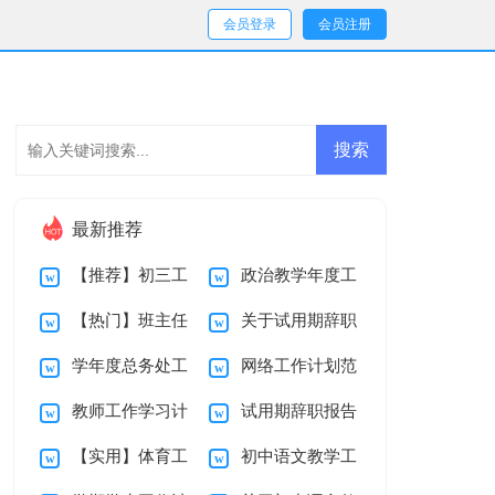
会员登录
会员注册
最新推荐
【推荐】初三工
政治教学年度工
【热门】班主任
关于试用期辞职
作计划集合6篇
作总结
学年度总务处工
网络工作计划范
年级工作总结范文
报告十篇
教师工作学习计
试用期辞职报告
作总结
文集合10篇
10篇
【实用】体育工
初中语文教学工
划15篇
锦集五篇