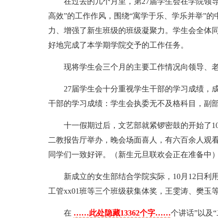
在过去的几个月里，第27届学生会在学院领
高效”的工作作风，围绕“寓学于乐、学乐并举”
力、增强了新生班级的班级凝聚力。学生会全体
好地完成了本学期学院交予的工作任务。
现将学生会三个月的主要工作情况向领导、
27届学生会十分重视学生干部的学习成绩，
干部的学习成绩：学生会执委无不及格科目，副部以
十一假期过后，文艺部就紧锣密鼓的开始了10
二教报告厅举办，晚会场面喜人，有六百余人观
同学们一致好评。（新生元旦联欢会正在准备中
新成立的女生部结合学院实际，10月12日
工管xx01班等三个班级获集体奖，王雯涛、樊玉
在
……此处隐藏13362个字……
个讲话”以及